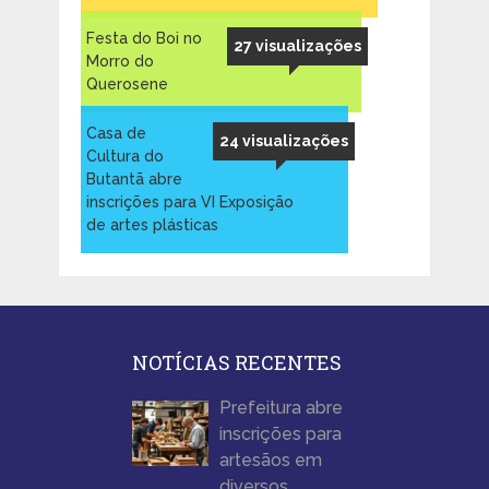
Festa do Boi no
27 visualizações
Morro do
Querosene
Casa de
24 visualizações
Cultura do
Butantã abre
inscrições para VI Exposição
de artes plásticas
NOTÍCIAS RECENTES
Prefeitura abre
inscrições para
artesãos em
diversos …