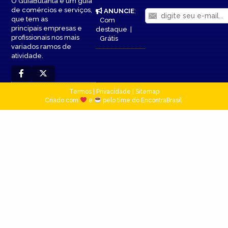
O GuiaButantã é um guia
de comércios e serviços,
ANUNCIE
:
que tem as
Com
principais empresas e
destaque
|
profissionais nos mais
Grátis
variados ramos de
atividade.
Termos
|
Privacidade
|
Sitemap
Criado com
e
pelo time do EncontraBrasil