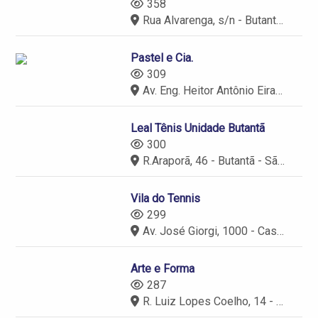
358
Rua Alvarenga, s/n - Butantã - São Paulo
Pastel e Cia.
309
Av. Eng. Heitor Antônio Eiras Garcia, 76 - Butantã - São Paulo
Leal Tênis Unidade Butantã
300
R.Araporã, 46 - Butantã - São Paulo
Vila do Tennis
299
Av. José Giorgi, 1000 - Casa 2 - Granja Viana II, Cotia - SP, 06707-100
Arte e Forma
287
R. Luiz Lopes Coelho, 14 - Butantã - São Paulo