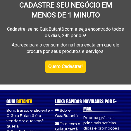
CADASTRE SEU NEGÓCIO EM
MENOS DE 1 MINUTO
Cadastre-se no GuiaButantã.com e seja encontrado todos
os dias, 24h por dia!
Apareça para o consumidor na hora exata em que ele
procura por seus produtos e serviços.
Quero Cadastrar!
GUIA
BUTANTÃ
LINKS RÁPIDOS
NOVIDADES POR E-
MAIL
Bom, Barato e Eficiente –
Sobre
O Guia Butantã é o
GuiaButantã
Receba grátis as
vendedor que você
principais notícias,
Fale com o
queria.
dicas e promoções
GuiaButantã