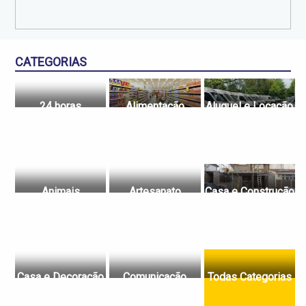
CATEGORIAS
24 horas
Alimentação
Aluguel e Locação
Animais
Artesanato
Casa e Construção
Casa e Decoração
Comunicação
Todas Categorias