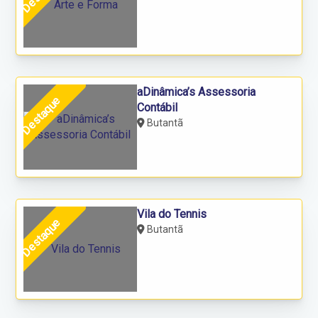
aDinâmica’s Assessoria
Destaque
Contábil
Butantã
Vila do Tennis
Destaque
Butantã