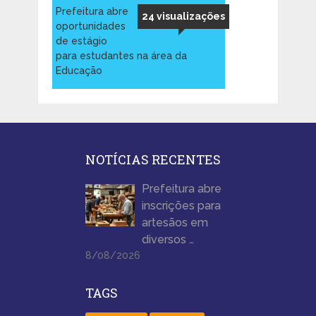
Prefeitura abre
24 visualizações
oportunidades
de estágio
para estudantes na área da
Educação
NOTÍCIAS RECENTES
Prefeitura abre
inscrições para
artesãos em
diversos …
8/08/2026
TAGS