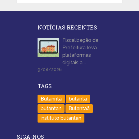
NOTÍCIAS RECENTES
Fiscalização da
Prefeitura leva
plataformas
digitais a …
9/08/2026
TAGS
Butanntã
butanta
butantan
Butantaã
instituto butantan
SIGA-NOS