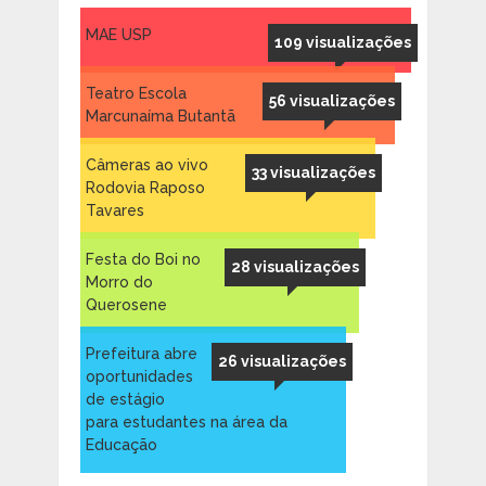
MAE USP
109 visualizações
Teatro Escola
56 visualizações
Marcunaíma Butantã
Câmeras ao vivo
33 visualizações
Rodovia Raposo
Tavares
Festa do Boi no
28 visualizações
Morro do
Querosene
Prefeitura abre
26 visualizações
oportunidades
de estágio
para estudantes na área da
Educação