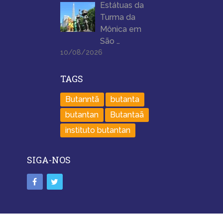
Estátuas da
Turma da
Mônica em
São …
10/08/2026
TAGS
Butanntã
butanta
butantan
Butantaã
instituto butantan
SIGA-NOS