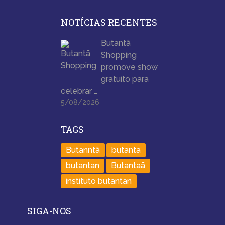
NOTÍCIAS RECENTES
Butantã
Shopping
promove show
gratuito para
celebrar …
5/08/2026
TAGS
Butanntã
butanta
butantan
Butantaã
instituto butantan
SIGA-NOS