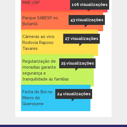
MAE USP
106 visualizações
Parque SABESP no
43 visualizações
Butantã
Câmeras ao vivo
27 visualizações
Rodovia Raposo
Tavares
Regularização de
25 visualizações
moradias garante
segurança e
tranquilidade às famílias
Festa do Boi no
24 visualizações
Morro do
Querosene