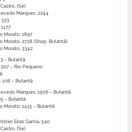
 Castro, (Sé)
Azevedo Marques, 2244
, 333
 1177
co Morato, 1897
co Morato, 2718 (Shop. Butantã)
co Morato, 3342
593 – Butantã
, 207 – Rio Pequeno
ã
r, 108 – Butantã
Azevedo Marques, 1506 – Butantã
495 – Butantã
co Morato, 1415 – Butantã
ntônio Eiras Garcia, 540
 Castro, (Sé)