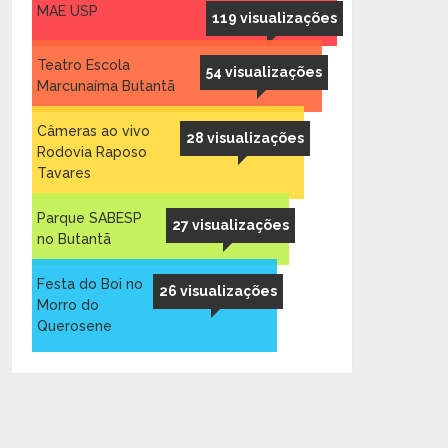
MAE USP
119 visualizações
Teatro Escola
54 visualizações
Marcunaíma Butantã
Câmeras ao vivo
28 visualizações
Rodovia Raposo
Tavares
Parque SABESP
27 visualizações
no Butantã
Festa do Boi no
26 visualizações
Morro do
Querosene