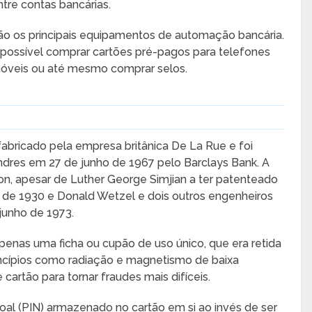
ntre contas bancárias.
ão os principais equipamentos de automação bancária.
 possível comprar cartões pré-pagos para telefones
óveis ou até mesmo comprar selos.
abricado pela empresa britânica De La Rue e foi
ndres em 27 de junho de 1967 pelo Barclays Bank. A
on, apesar de Luther George Simjian a ter patenteado
de 1930 e Donald Wetzel e dois outros engenheiros
junho de 1973.
penas uma ficha ou cupão de uso único, que era retida
incípios como radiação e magnetismo de baixa
e cartão para tornar fraudes mais difíceis.
oal (PIN) armazenado no cartão em si ao invés de ser