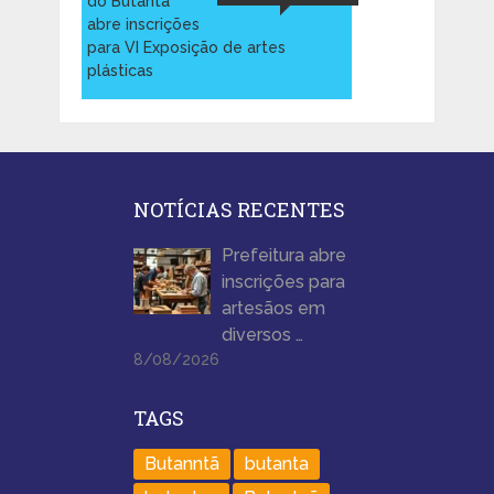
do Butantã
abre inscrições
para VI Exposição de artes
plásticas
NOTÍCIAS RECENTES
Prefeitura abre
inscrições para
artesãos em
diversos …
8/08/2026
TAGS
Butanntã
butanta