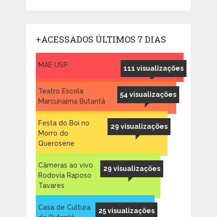
+ACESSADOS ÚLTIMOS 7 DIAS
MAE USP
111 visualizações
Teatro Escola
54 visualizações
Marcunaíma Butantã
Festa do Boi no
29 visualizações
Morro do
Querosene
Câmeras ao vivo
29 visualizações
Rodovia Raposo
Tavares
Casa de Cultura
25 visualizações