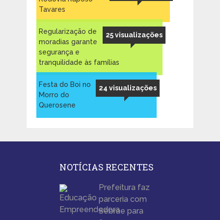
Tavares
Regularização de
25 visualizações
moradias garante
segurança e
tranquilidade às famílias
Festa do Boi no
24 visualizações
Morro do
Querosene
NOTÍCIAS RECENTES
Prefeitura faz
parceria com
Sebrae para