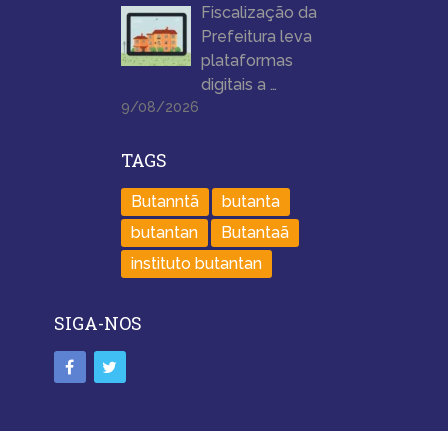
Fiscalização da
Prefeitura leva
plataformas
digitais a …
9/08/2026
TAGS
Butanntã
butanta
butantan
Butantaã
instituto butantan
SIGA-NOS