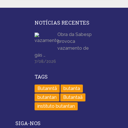
NOTÍCIAS RECENTES
Obra da Sabesp
provoca
vazamento de
gás …
7/08/2026
TAGS
Butanntã
butanta
butantan
Butantaã
instituto butantan
SIGA-NOS