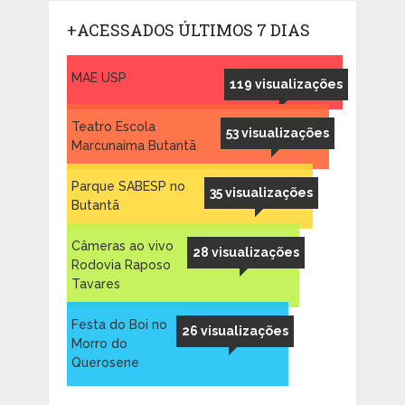
+ACESSADOS ÚLTIMOS 7 DIAS
MAE USP
119 visualizações
Teatro Escola
53 visualizações
Marcunaíma Butantã
Parque SABESP no
35 visualizações
Butantã
Câmeras ao vivo
28 visualizações
Rodovia Raposo
Tavares
Festa do Boi no
26 visualizações
Morro do
Querosene