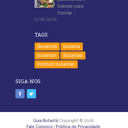
Sebrae para
formar …
6/08/2026
TAGS
Butanntã
butanta
butantan
Butantaã
instituto butantan
SIGA-NOS
Guia Butantã
Copyright © 2026.
Fale Conosco
|
Política de Privacidade