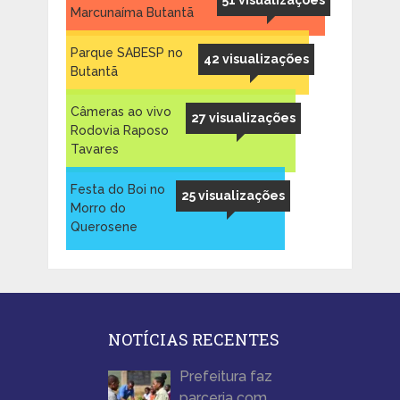
51 visualizações
Marcunaíma Butantã
Parque SABESP no
42 visualizações
Butantã
Câmeras ao vivo
27 visualizações
Rodovia Raposo
Tavares
Festa do Boi no
25 visualizações
Morro do
Querosene
NOTÍCIAS RECENTES
Prefeitura faz
parceria com