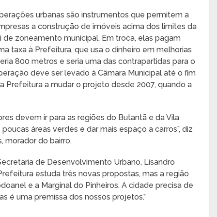
perações urbanas são instrumentos que permitem a
mpresas a construção de imóveis acima dos limites da
ei de zoneamento municipal. Em troca, elas pagam
ma taxa à Prefeitura, que usa o dinheiro em melhorias
 teria 800 metros e seria uma das contrapartidas para o
peração deve ser levado à Câmara Municipal até o fim
a Prefeitura a mudar o projeto desde 2007, quando a
es devem ir para as regiões do Butantã e da Vila
as poucas áreas verdes e dar mais espaço a carros”, diz
, morador do bairro.
Secretaria de Desenvolvimento Urbano, Lisandro
a Prefeitura estuda três novas propostas, mas a região
doanel e a Marginal do Pinheiros. A cidade precisa de
eas é uma premissa dos nossos projetos.”