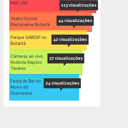
MAE USP
113 visualizações
Teatro Escola
44 visualizações
Marcunaíma Butantã
Parque SABESP no
42 visualizações
Butantã
Câmeras ao vivo
27 visualizações
Rodovia Raposo
Tavares
Festa do Boi no
24 visualizações
Morro do
Querosene