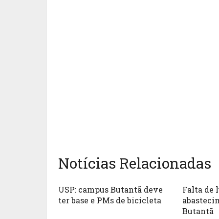
Notícias Relacionadas
USP: campus Butantã deve
Falta de 
ter base e PMs de bicicleta
abasteci
Butantã