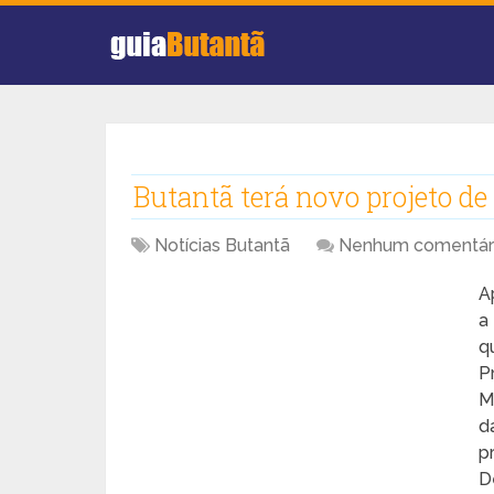
Butantã terá novo projeto de
Notícias Butantã
Nenhum comentár
A
a
q
P
M
d
p
D