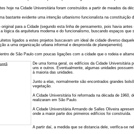
ntes hoje na Cidade Universitária foram construídos a partir de meados da dé
ma bastante evidente uma intenção urbanismo funcionalista na constituição
original para a Cidade (segundo esta linha de pensamento, pois havia antes de
a lógica da arquitetura moderna e do funcionalismo, buscando espaços que
quitetos ligados a estes projetos buscavam um ideal de cidade diverso daq
ão a uma organização urbana informal e desprovida de planejamento).
 dentro de São Paulo com poucas ligações com a cidade que o rodeia e alta
De uma forma geral, os edifícios da Cidade Universitária
uns e outros. Eventualmente, algumas unidades possuem
à maioria das unidades.
Junto a elas, normalmente são encontrados grandes bolsõ
vegetação.
A Cidade Universitária foi reformada na década de 1960, 
realizaram em São Paulo.
A Cidade Universitária Armando de Salles Oliveira apresent
onde a maior parte dos primeiros edifícios foi construída.
A partir daí, a medida que se distancia dele, verifica-se