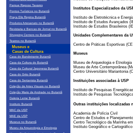
Parque Raposo Tavares
Institutos Especializados da US
Pontos Turísticos no Butantã
Instituto de Eletrotécnica e Energi
Praça Elis Regina Butantã
Instituto de Estudos Avançados (I
Produtos Artesanato no Butantã
Instituto de Estudos Brasileiros (I
Revistaria e Bancas de Jornal no Butantã
Unidades Complementares da 
Shopping Centers no Butantã
Teatros no Butantã
Centro de Práticas Esportivas (
Museus e
Casas de Cultura
Museus
Casa do Bandeirante Butantã
Museu de Arqueologia e Etnologia
Casa da Cultura do Butantã
Museu de Arte Contemporânea (M
Casa da Cultural Japonesa Butantã
Centro Universitário Mariantonia 
Casa do Grito Butantã
Instituições associadas à USP
Casa do Sertanista Butantã
Coleção de Artes Visuais no Butantã
Instituto de Pesquisas Energética
Coleção Mario de Andrade no Butantã
Instituto de Pesquisas Tecnológic
Galeria Leme Butantã
Outras instituições localizadas 
Instituto Butantã
MAC da USP
Academia de Polícia Civil
MAE da USP
Centro de Estudos e Planejamento
Centro Tecnológico da Marinha em
Museus no Butantã
Instituto Geográfico e Cartográfi
Museu da Arqueologia e Etnologia