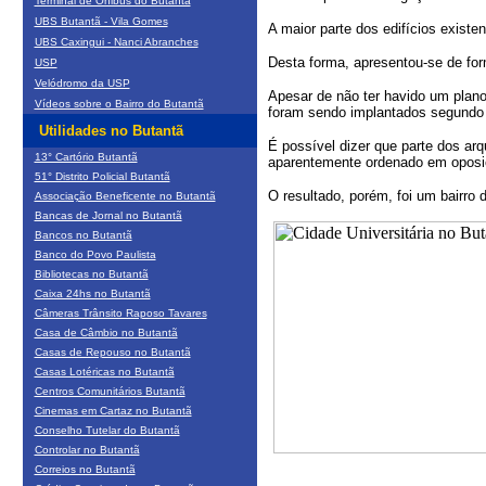
Terminal de Ônibus do Butantã
UBS Butantã - Vila Gomes
A maior parte dos edifícios existe
UBS Caxingui - Nanci Abranches
Desta forma, apresentou-se de for
USP
Velódromo da USP
Apesar de não ter havido um plano 
Vídeos sobre o Bairro do Butantã
foram sendo implantados segundo 
Utilidades no Butantã
É possível dizer que parte dos ar
13° Cartório Butantã
aparentemente ordenado em oposiç
51° Distrito Policial Butantã
O resultado, porém, foi um bairro
Associação Beneficente no Butantã
Bancas de Jornal no Butantã
Bancos no Butantã
Banco do Povo Paulista
Bibliotecas no Butantã
Caixa 24hs no Butantã
Câmeras Trânsito Raposo Tavares
Casa de Câmbio no Butantã
Casas de Repouso no Butantã
Casas Lotéricas no Butantã
Centros Comunitários Butantã
Cinemas em Cartaz no Butantã
Conselho Tutelar do Butantã
Controlar no Butantã
Correios no Butantã