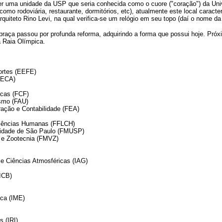
er uma unidade da USP que seria conhecida como o cuore ("coração") da Univ
 (como rodoviária, restaurante, dormitórios, etc), atualmente este local car
rquiteto Rino Levi, na qual verifica-se um relógio em seu topo (daí o nome da
aça passou por profunda reforma, adquirindo a forma que possui hoje. Próx
a Raia Olímpica.
ortes (EEFE)
(ECA)
icas (FCF)
ismo (FAU)
ação e Contabilidade (FEA)
 Ciências Humanas (FFLCH)
sidade de São Paulo (FMUSP)
a e Zootecnia (FMVZ)
 e Ciências Atmosféricas (IAG)
ICB)
ica (IME)
s (IRI)