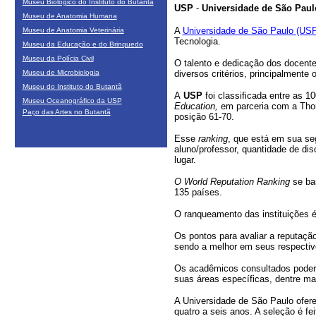
Museu Biológico do Instituto do Butantã
USP
-
Universidade de São Paul
Museu de Anatomia Humana
A
Universidade de São Paulo (US
Museu de Anatomia Veterinária
Tecnologia.
Museu da Educação e do Brinquedo
Museu da Polícia Civil
O talento e dedicação dos docentes
Museu de Microbiologia
diversos critérios, principalmente 
Museu do Instituto do Butantã
A
USP
foi classificada entre as 
Museu Oceanográfico da USP
Education,
em parceria com a Thoms
Paço das Artes no Butantã
posição 61-70.
Esse
ranking
, que está em sua se
aluno/professor, quantidade de di
lugar.
O World Reputation Ranking
se bas
135 países.
O ranqueamento das instituições é 
Os pontos para avaliar a reputaçã
sendo a melhor em seus respecti
Os acadêmicos consultados poderi
suas áreas específicas, dentre mai
A Universidade de São Paulo ofer
quatro a seis anos. A seleção é fe