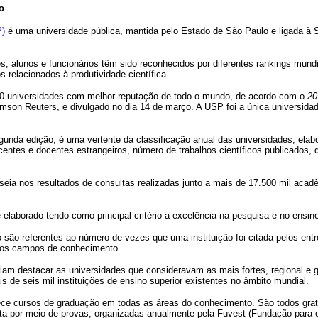
o
P)
é uma universidade pública, mantida pelo Estado de São Paulo e ligada à
, alunos e funcionários têm sido reconhecidos por diferentes rankings mundia
os relacionados à produtividade científica.
100 universidades com melhor reputação de todo o mundo, de acordo com o
20
on Reuters, e divulgado no dia 14 de março. A USP foi a única universidade b
gunda edição, é uma vertente da classificação anual das universidades, elab
scentes e docentes estrangeiros, número de trabalhos científicos publicados,
eia nos resultados de consultas realizadas junto a mais de 17.500 mil aca
elaborado tendo como principal critério a excelência na pesquisa e no ensino
o são referentes ao número de vezes que uma instituição foi citada pelos en
vos campos de conhecimento.
am destacar as universidades que consideravam as mais fortes, regional e 
s de seis mil instituições de ensino superior existentes no âmbito mundial.
ece cursos de graduação em todas as áreas do conhecimento. São todos grat
ita por meio de provas, organizadas anualmente pela Fuvest (Fundação para o