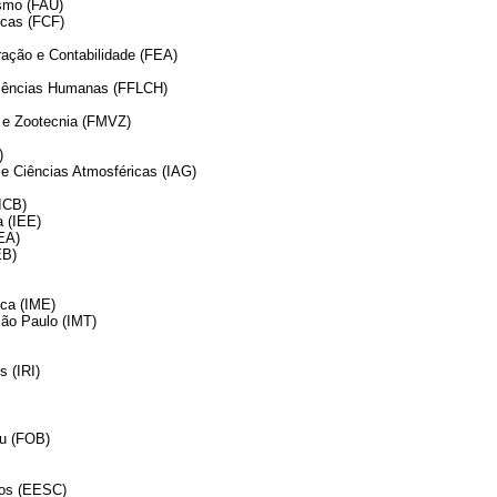
ismo (FAU)
icas (FCF)
ação e Contabilidade (FEA)
 Ciências Humanas (FFLCH)
a e Zootecnia (FMVZ)
)
 e Ciências Atmosféricas (IAG)
ICB)
a (IEE)
EA)
EB)
ica (IME)
São Paulo (IMT)
s (IRI)
ru (FOB)
los (EESC)