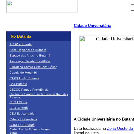
Cidade Universitária
No Butantã
ACSP - Butantã
Adm. Regional do Butantã
Espaço das Artes no Butantã
Associação Ponte Brasil/Itália
Biblioteca Camila Cerqueira César
Capela do Morumbi
CAPS Adulto Butantã
CAT Butantã
CECCO Parque Previdência
Centro de Saúde Escola Samuel Barnsley
Pessoa
CEO FOUSP
CEU Butantã
CEU Educandário
A
Cidade Universitária no Butan
Cidade Universitária
CONSEG Butantã
Está localizada na
Zona Oeste da 
Clube Escola Solange Nunes
liberal paulista.
Bibas