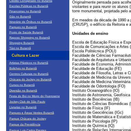
Crédito Consignado no Butantã
Originalmente pensada para acolh
Escolas Públicas no Butantã
visitantes e para reunir os alunos
torre monumental, projetada pelo a
Financeiras no Butantã
Gás no Butantã
Em meados da década de 1990 a pr
Itinerário de Ônibus no Butantã
(CRUSP), o edifício da Reitoria e 
Parques no Butantã
Posto de Saúde Butantã
Unidades de ensino
Raposo Shopping no Butantã
Escola de Educação Física e Esp
Shopping Butantã
Escola de Comunicações e Artes 
Táxi no Butantã
Escola Politécnica (POLI)
Cultura e Lazer
Faculdade de Ciências Farmacêut
Faculdade de Arquitetura e Urban
Artistas Plásticos no Butantã
Faculdade de Economia, Administr
Faculdade de Educação (FE)
Boliches no Butantã
Faculdade de Filosofia, Letras e
Centros Culturais no Butantã
Faculdade de Medicina da Univer
Chácara do Jockey no Butantã
Faculdade de Medicina Veterinári
Cursos no Butantã
Faculdade de Odontologia (FO)
Instituto Oceanográfico (IO)
Diversão no Butantã
Instituto de Astronomia, Geofísica
Festa do Boi no Morro do Querosene
Instituto de Biociências (IB)
Jockey Club de São Paulo
Instituto de Ciências Biomédicas (
Livrarias no Butantã
Instituto de Física (IF)
Instituto de Geociências (IGc)
Parques e Áreas Verdes Butantã
Instituto de Matemática e Estatíst
Parque Chácara do Jockey
Instituto de Psicologia (IP)
Parque da Previdência
Instituto de Química (IQ)
Instituto de Relações Internacionai
Parque Luis Carlos Prestes