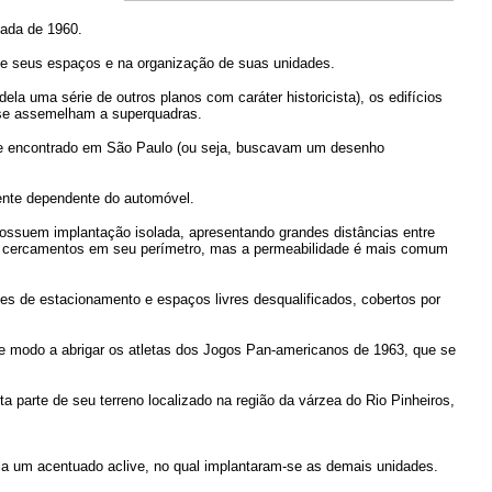
cada de 1960.
 de seus espaços e na organização de suas unidades.
la uma série de outros planos com caráter historicista), os edifícios
 se assemelham a superquadras.
uele encontrado em São Paulo (ou seja, buscavam um desenho
mente dependente do automóvel.
 possuem implantação isolada, apresentando grandes distâncias entre
 cercamentos em seu perímetro, mas a permeabilidade é mais comum
es de estacionamento e espaços livres desqualificados, cobertos por
de modo a abrigar os atletas dos Jogos Pan-americanos de 1963, que se
a parte de seu terreno localizado na região da várzea do Rio Pinheiros,
 nela um acentuado aclive, no qual implantaram-se as demais unidades.