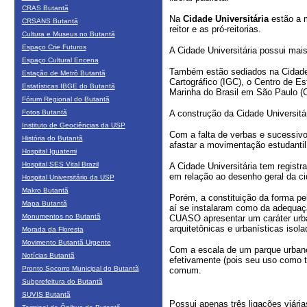
CRAS Butantã
Na
Cidade Universitária
estão a m
CRSANS Butantã
reitor e as pró-reitorias.
Cultura e Museus no Butantã
Espaço Crie Futuros
A Cidade Universitária possui mai
Espaço Cultural Encena
Também estão sediados na Cidade Un
Estação de Metrô Butantã
Cartográfico (IGC), o Centro de E
Estatísticas IBGE do Butantã
Marinha do Brasil em São Paulo 
Fórum Regional do Butantã
Fotos Butantã
A construção da Cidade Universitár
Instituto de Geociências da USP
Com a falta de verbas e sucessiv
História do Butantã
afastar a movimentação estudantil
Hospital Iguatemi
Hospital SES Vital Brazil
A Cidade Universitária tem regist
em relação ao desenho geral da c
Hospital Universitário da USP
Makro Butantã
Porém, a constituição da forma pel
Mapa Butantã
aí se instalaram como da adequaçã
Monumentos no Butantã
CUASO apresentar um caráter urba
arquitetônicas e urbanísticas isola
Morada da Floresta
Movimento Butantã Urgente
Com a escala de um parque urbano,
Notícias Butantã
efetivamente (pois seu uso como t
Pronto Socorro Municipal do Butantã
comum.
Subprefeitura do Butantã
SUVIS Butantã
Possui apenas três ligações viári