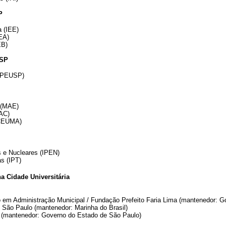
P
a (IEE)
EA)
EB)
USP
CEPEUSP)
 (MAE)
AC)
(CEUMA)
s e Nucleares (IPEN)
as (IPT)
na Cidade Universitária
 em Administração Municipal / Fundação Prefeito Faria Lima (mantenedor: G
 São Paulo (mantenedor: Marinha do Brasil)
co (mantenedor: Governo do Estado de São Paulo)