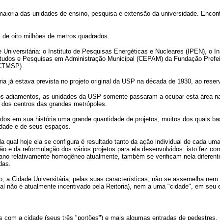
aioria das unidades de ensino, pesquisa e extensão da universidade. Enco
s de oito milhões de metros quadrados.
iversitária: o Instituto de Pesquisas Energéticas e Nucleares (IPEN), o Ins
studos e Pesquisas em Administração Municipal (CEPAM) da Fundação Prefeit
(CTMSP).
ia já estava prevista no projeto original da USP na década de 1930, ao reser
os adiamentos, as unidades da USP somente passaram a ocupar esta área na
 dos centros das grandes metrópoles.
rados em sua história uma grande quantidade de projetos, muitos dos quais ba
idade e de seus espaços.
a qual hoje ela se configura é resultado tanto da ação individual de cada u
o e da reformulação dos vários projetos para ela desenvolvidos: isto fez co
no relativamente homogêneo atualmente, também se verificam nela diferent
das.
 a Cidade Universitária, pelas suas características, não se assemelha nem
al não é atualmente incentivado pela Reitoria), nem a uma "cidade", em seu
as com a cidade (seus três "portões") e mais algumas entradas de pedestres.