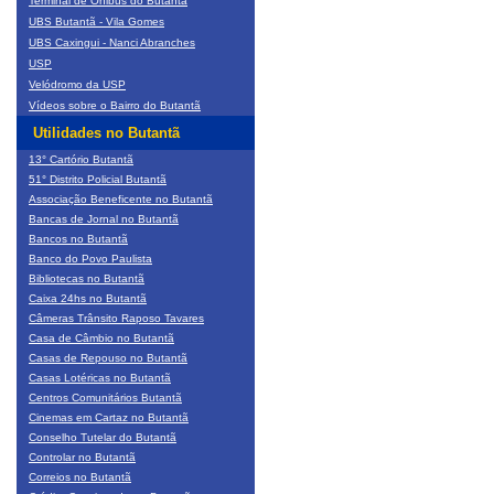
Terminal de Ônibus do Butantã
UBS Butantã - Vila Gomes
UBS Caxingui - Nanci Abranches
USP
Velódromo da USP
Vídeos sobre o Bairro do Butantã
Utilidades no Butantã
13° Cartório Butantã
51° Distrito Policial Butantã
Associação Beneficente no Butantã
Bancas de Jornal no Butantã
Bancos no Butantã
Banco do Povo Paulista
Bibliotecas no Butantã
Caixa 24hs no Butantã
Câmeras Trânsito Raposo Tavares
Casa de Câmbio no Butantã
Casas de Repouso no Butantã
Casas Lotéricas no Butantã
Centros Comunitários Butantã
Cinemas em Cartaz no Butantã
Conselho Tutelar do Butantã
Controlar no Butantã
Correios no Butantã