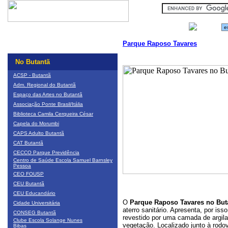
Parque Raposo Tavares
No Butantã
ACSP - Butantã
Adm. Regional do Butantã
Espaço das Artes no Butantã
Associação Ponte Brasil/Itália
Biblioteca Camila Cerqueira César
Capela do Morumbi
CAPS Adulto Butantã
CAT Butantã
CECCO Parque Previdência
Centro de Saúde Escola Samuel Barnsley
Pessoa
CEO FOUSP
CEU Butantã
CEU Educandário
O
Parque Raposo Tavares no Bu
Cidade Universitária
aterro sanitário. Apresenta, por is
CONSEG Butantã
revestido por uma camada de argila
Clube Escola Solange Nunes
vegetação. Localizado junto à rod
Bibas