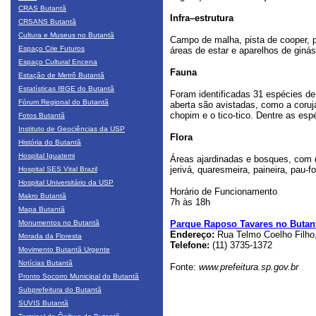
CRAS Butantã
Infra–estrutura
CRSANS Butantã
Cultura e Museus no Butantã
Campo de malha, pista de cooper, p
Espaço Crie Futuros
áreas de estar e aparelhos de ginás
Espaço Cultural Encena
Fauna
Estação de Metrô Butantã
Estatísticas IBGE do Butantã
Foram identificadas 31 espécies de 
Fórum Regional do Butantã
aberta são avistadas, como a coruj
chopim e o tico-tico. Dentre as espé
Fotos Butantã
Instituto de Geociências da USP
Flora
História do Butantã
Hospital Iguatemi
Áreas ajardinadas e bosques, com de
jerivá, quaresmeira, paineira, pau-f
Hospital SES Vital Brazil
Hospital Universitário da USP
Horário de Funcionamento
Makro Butantã
7h às 18h
Mapa Butantã
Monumentos no Butantã
Parque Raposo Tavares no Butan
Endereço:
Rua Telmo Coelho Filho
Morada da Floresta
Telefone:
(11) 3735-1372
Movimento Butantã Urgente
Notícias Butantã
Fonte:
www.prefeitura.sp.gov.br
Pronto Socorro Municipal do Butantã
Subprefeitura do Butantã
SUVIS Butantã