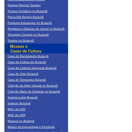
Parque Raposo Tavares
Pontos Turísticos no Butantã
Praça Elis Regina Butantã
Produtos Artesanato no Butantã
Revistaria e Bancas de Jornal no Butantã
Shopping Centers no Butantã
Teatros no Butantã
Museus e
Casas de Cultura
Casa do Bandeirante Butantã
Casa da Cultura do Butantã
Casa da Cultural Japonesa Butantã
Casa do Grito Butantã
Casa do Sertanista Butantã
Coleção de Artes Visuais no Butantã
Coleção Mario de Andrade no Butantã
Galeria Leme Butantã
Instituto Butantã
MAC da USP
MAE da USP
Museus no Butantã
Museu da Arqueologia e Etnologia