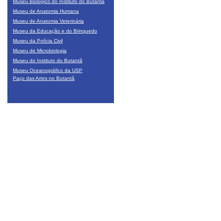
Museu Biológico do Instituto do Butantã
Museu de Anatomia Humana
Museu de Anatomia Veterinária
Museu da Educação e do Brinquedo
Museu da Polícia Civil
Museu de Microbiologia
Museu do Instituto do Butantã
Museu Oceanográfico da USP
Paço das Artes no Butantã