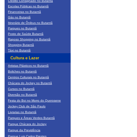
Crédito Consignado no Butantã
Escolas Públicas no Butantã
Financeiras no Butantã
Gás no Butantã
Itinerário de Ônibus no Butantã
Parques no Butantã
Posto de Saúde Butantã
Raposo Shopping no Butantã
Shopping Butantã
Táxi no Butantã
Cultura e Lazer
Artistas Plásticos no Butantã
Boliches no Butantã
Centros Culturais no Butantã
Chácara do Jockey no Butantã
Cursos no Butantã
Diversão no Butantã
Festa do Boi no Morro do Querosene
Jockey Club de São Paulo
Livrarias no Butantã
Parques e Áreas Verdes Butantã
Parque Chácara do Jockey
Parque da Previdência
Parque Luis Carlos Prestes